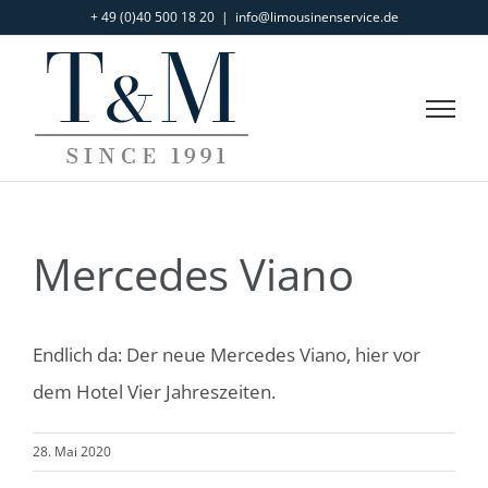
Zum
+ 49 (0)40 500 18 20
|
info@limousinenservice.de
Inhalt
springen
Mercedes Viano
Endlich
da: Der neue Mercedes Viano, hier vor
dem Hotel Vier Jahreszeiten.
28. Mai 2020